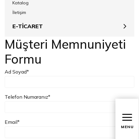
Katalog
İletişim
E-TİCARET
Müşteri Memnuniyeti Formu
Müşteri Memnuniyeti
Gizlilik Politikası
Formu
Güvenli Ödeme
Garanti İade İptal Teslimat Koşulları
Ad Soyad*
Mesafeli Satış Sözleşmesi
Telefon Numaranız*
Email*
MENU