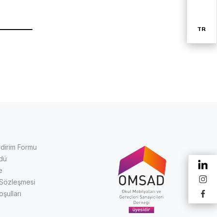
TR
EN
ldirim Formu
üdü
e
 Sözleşmesi
oşulları