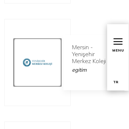
Mersin -
MENU
Yenişehir
Merkez Koleji
egitim
TR
EN