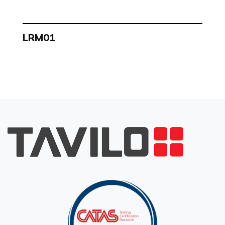
LRM01